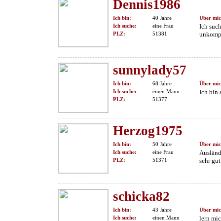
Dennis1986
Ich bin:
40 Jahre
Über mic
Ich suche:
eine Frau
Ich such
PLZ:
51381
unkompli
sunnylady57
Ich bin:
68 Jahre
Über mic
Ich suche:
einen Mann
Ich bin 
PLZ:
51377
Herzog1975
Ich bin:
50 Jahre
Über mic
Ich suche:
eine Frau
Ausländ
PLZ:
51371
sehr gu
schicka82
Ich bin:
43 Jahre
Über mic
Ich suche:
einen Mann
lern mi