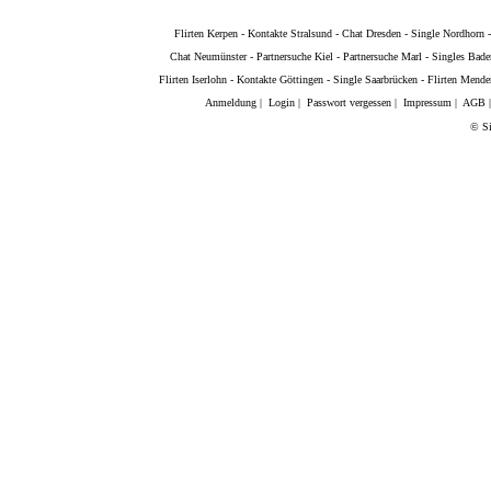
Flirten Kerpen
-
Kontakte Stralsund
-
Chat Dresden
-
Single Nordhorn
Chat Neumünster
-
Partnersuche Kiel
-
Partnersuche Marl
-
Singles Bade
Flirten Iserlohn
-
Kontakte Göttingen
-
Single Saarbrücken
-
Flirten Mend
Anmeldung
|
Login
|
Passwort vergessen
|
Impressum
|
AGB
© Si