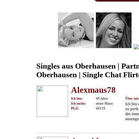
Singles aus Oberhausen | Part
Oberhausen | Single Chat Flir
Alexmaus78
Ich bin:
48 Jahre
Über mic
Ich suche:
einen Mann
Ich bin
PLZ:
46119
zu perfe
der imm
auszuge