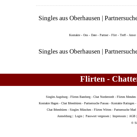
Singles aus Oberhausen | Partnersuch
-
-
-
-
-
-
Kontakte
Ons
Date
Partner
Flirt
Treff
Amor
Singles aus Oberhausen | Partnersuch
Flirten - Chatt
Singles Augsburg
-
Flirten Bamberg
-
Chat Norderstedt
-
Flirten Menden
Kontakte Hagen
-
Chat Ibbenbüren
-
Partnersuche Passau
-
Kontakte Ratingen
-
Chat Ibbenbüren
-
Singles München
-
Flirten Witten
-
Partnersuche Marl
Anmeldung
|
Login
|
Passwort vergessen
|
Impressum
|
AGB
© Si