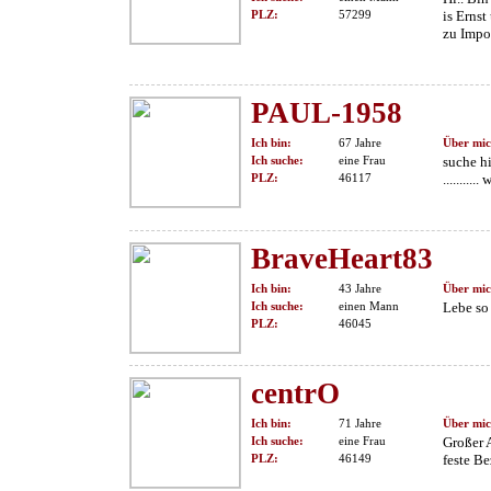
PLZ:
57299
is Erns
zu Impo
PAUL-1958
Ich bin:
67 Jahre
Über mic
Ich suche:
eine Frau
suche hi
PLZ:
46117
........
BraveHeart83
Ich bin:
43 Jahre
Über mic
Ich suche:
einen Mann
Lebe so
PLZ:
46045
centrO
Ich bin:
71 Jahre
Über mic
Ich suche:
eine Frau
Großer 
PLZ:
46149
feste Be