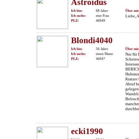
Astroidus
Ich bin:
68 Jahre
Über mic
Ich suche:
eine Frau
Liebe, 
PLZ:
46049
Blondi4040
Ich bin:
56 Jahre
Über mic
Ich suche:
einen Mann
Nur für
PLZ:
46047
Scheinw
Innenau
BERICHT
Hubraum
Kratzer
Abruf b
gelegent
Warnblin
Beleucht
manchma
durchbr
ecki1990