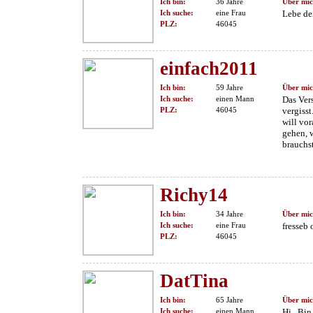
Ich bin:
36 Jahre
Über mic
Ich suche:
eine Frau
Lebe de
PLZ:
46045
einfach2011
Ich bin:
59 Jahre
Über mic
Ich suche:
einen Mann
Das Ver
PLZ:
46045
vergisst
will vor
gehen, 
brauchs
Richy14
Ich bin:
34 Jahre
Über mic
Ich suche:
eine Frau
fresseb
PLZ:
46045
DatTina
Ich bin:
65 Jahre
Über mic
Ich suche:
einen Mann
Hi.. Bin