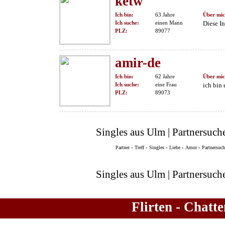
ketw
Ich bin:
63 Jahre
Über mic
Ich suche:
einen Mann
Diese In
PLZ:
89077
amir-de
Ich bin:
62 Jahre
Über mic
Ich suche:
eine Frau
ich bin
PLZ:
89073
Singles aus Ulm | Partnersuch
-
-
-
-
-
Partner
Treff
Singles
Liebe
Amor
Partnersuc
Singles aus Ulm | Partnersuch
Flirten - Chatt