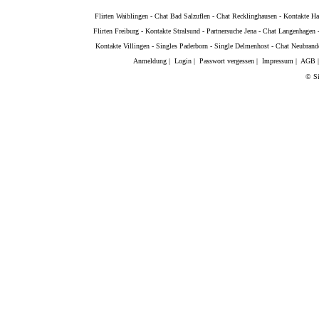
Flirten Waiblingen
-
Chat Bad Salzuflen
-
Chat Recklinghausen
-
Kontakte H
Flirten Freiburg
-
Kontakte Stralsund
-
Partnersuche Jena
-
Chat Langenhagen
Kontakte Villingen
-
Singles Paderborn
-
Single Delmenhost
-
Chat Neubrand
Anmeldung
|
Login
|
Passwort vergessen
|
Impressum
|
AGB
© Si