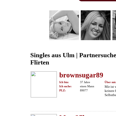
Singles aus Ulm | Partnersuch
Flirten
brownsugar89
Ich bin:
37 Jahre
Über mic
Ich suche:
einen Mann
Mir ist 
PLZ:
89077
keinen 
Selbstbe