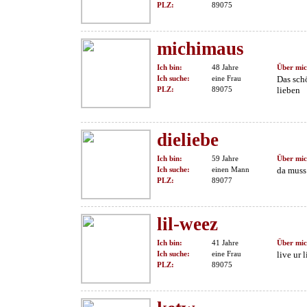
PLZ:
89075
michimaus
Ich bin:
48 Jahre
Über mic
Ich suche:
eine Frau
Das sch
PLZ:
89075
lieben
dieliebe
Ich bin:
59 Jahre
Über mic
Ich suche:
einen Mann
da muss 
PLZ:
89077
lil-weez
Ich bin:
41 Jahre
Über mic
Ich suche:
eine Frau
live ur l
PLZ:
89075