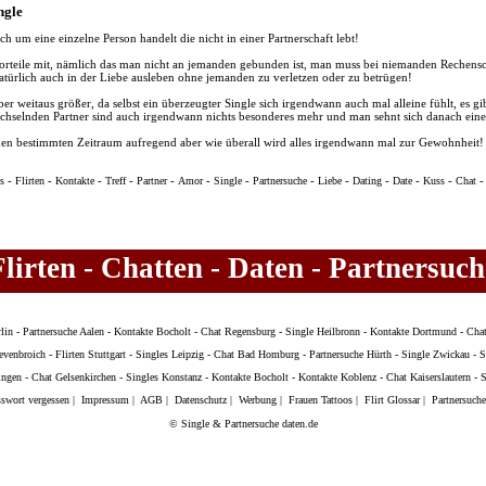
ngle
ich um eine einzelne Person handelt die nicht in einer Partnerschaft lebt!
 Vorteile mit, nämlich das man nicht an jemanden gebunden ist, man muss bei niemanden Rechen
atürlich auch in der Liebe ausleben ohne jemanden zu verletzen oder zu betrügen!
ber weitaus größer, da selbst ein überzeugter Single sich irgendwann auch mal alleine fühlt, es g
wechselnden Partner sind auch irgendwann nichts besonderes mehr und man sehnt sich danach ein
 einen bestimmten Zeitraum aufregend aber wie überall wird alles irgendwann mal zur Gewohnheit!
-
-
-
-
-
-
-
-
-
-
-
-
s
Flirten
Kontakte
Treff
Partner
Amor
Single
Partnersuche
Liebe
Dating
Date
Kuss
Chat
Flirten - Chatten - Daten - Partnersuch
lin
-
Partnersuche Aalen
-
Kontakte Bocholt
-
Chat Regensburg
-
Single Heilbronn
-
Kontakte Dortmund
-
Chat
evenbroich
-
Flirten Stuttgart
-
Singles Leipzig
-
Chat Bad Homburg
-
Partnersuche Hürth
-
Single Zwickau
-
S
ingen
-
Chat Gelsenkirchen
-
Singles Konstanz
-
Kontakte Bocholt
-
Kontakte Koblenz
-
Chat Kaiserslautern
-
S
swort vergessen
|
Impressum
|
AGB
|
Datenschutz
|
Werbung
|
Frauen Tattoos
|
Flirt Glossar
|
Partnersuche
© Single & Partnersuche daten.de