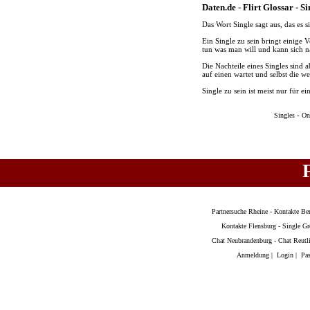
Daten.de - Flirt Glossar - Si
Das Wort Single sagt aus, das es s
Ein Single zu sein bringt einige
tun was man will und kann sich n
Die Nachteile eines Singles sind a
auf einen wartet und selbst die 
Single zu sein ist meist nur für
-
Singles
On
Partnersuche Rheine
-
Kontakte Ber
Kontakte Flensburg
-
Single Gr
Chat Neubrandenburg
-
Chat Reutl
Anmeldung
|
Login
|
Pas