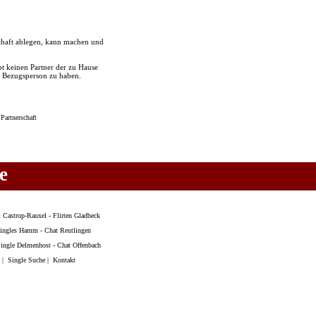
schaft ablegen, kann machen und
ibt keinen Partner der zu Hause
e Bezugsperson zu haben.
-
Partnerschaft
e
 Castrop-Rauxel
-
Flirten Gladbeck
ingles Hamm
-
Chat Reutlingen
ingle Delmenhost
-
Chat Offenbach
|
Single Suche
|
Kontakt