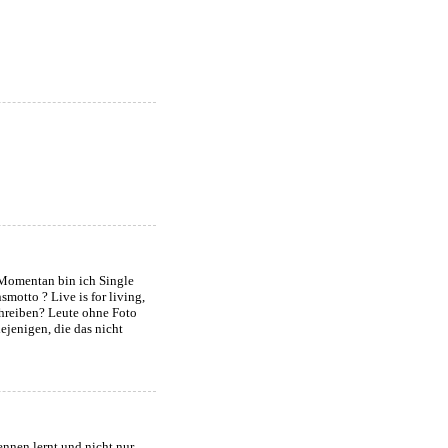
 Momentan bin ich Single
motto ? Live is for living,
chreiben? Leute ohne Foto
iejenigen, die das nicht
nnen lernt und nicht nur