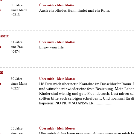
50 Jahre
Über mich - Mein Motto:
:
einen Mann
Auch ein blindes Huhn findet mal ein Korn.
40213
ssert
61 Jahre
Über mich - Mein Motto:
:
eine Frau
Enjoy your life
40474
66
60 Jahre
Über mich - Mein Motto:
:
einen Mann
Hi! Freu mich über nette Kontakte im Düsseldorfer Raum.
40227
und wünsche mir wieder eine feste Beziehung. Mein Lebens
Kinder sind wichtig und gute Freunde auch. Lust mir zu s
sollten bitte auch selbigen schreiben.... Und nochmal für d
kapieren: NO PIC = NO ANSWER......................
35 Jahre
Über mich - Mein Motto:
:
eine Frau
Übe rmich slebst kann man was erfahren wenn man mich ke