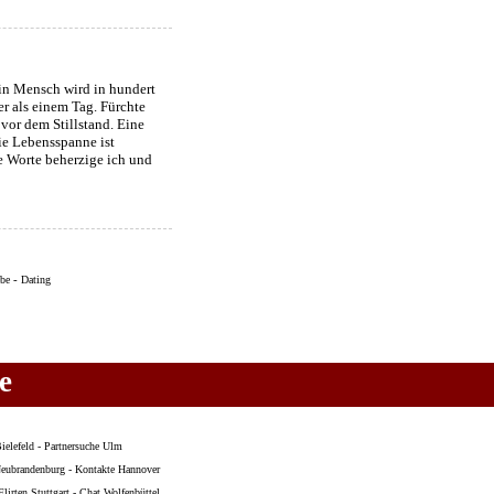
in Mensch wird in hundert
r als einem Tag. Fürchte
vor dem Stillstand. Eine
Die Lebensspanne ist
e Worte beherzige ich und
-
ebe
Dating
e
ielefeld
-
Partnersuche Ulm
eubrandenburg
-
Kontakte Hannover
Flirten Stuttgart
-
Chat Wolfenbüttel