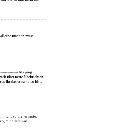
r alleine machen muss.
--------------- Als jung
 mich über nette Nachrichten
ht Ihr das etwa - also bitte
 nicht zu viel erwarte.
gen, mit allem was