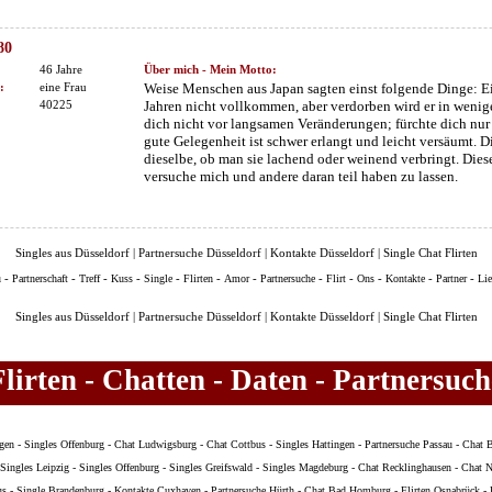
80
46 Jahre
Über mich - Mein Motto:
:
eine Frau
Weise Menschen aus Japan sagten einst folgende Dinge: E
40225
Jahren nicht vollkommen, aber verdorben wird er in wenige
dich nicht vor langsamen Veränderungen; fürchte dich nur 
gute Gelegenheit ist schwer erlangt und leicht versäumt. 
dieselbe, ob man sie lachend oder weinend verbringt. Dies
versuche mich und andere daran teil haben zu lassen.
Singles aus Düsseldorf | Partnersuche Düsseldorf | Kontakte Düsseldorf | Single Chat Flirten
-
-
-
-
-
-
-
-
-
-
-
-
u
Partnerschaft
Treff
Kuss
Single
Flirten
Amor
Partnersuche
Flirt
Ons
Kontakte
Partner
Li
Singles aus Düsseldorf | Partnersuche Düsseldorf | Kontakte Düsseldorf | Single Chat Flirten
Flirten - Chatten - Daten - Partnersuch
gen
-
Singles Offenburg
-
Chat Ludwigsburg
-
Chat Cottbus
-
Singles Hattingen
-
Partnersuche Passau
-
Chat B
Singles Leipzig
-
Singles Offenburg
-
Singles Greifswald
-
Singles Magdeburg
-
Chat Recklinghausen
-
Chat N
us
-
Single Brandenburg
-
Kontakte Cuxhaven
-
Partnersuche Hürth
-
Chat Bad Homburg
-
Flirten Osnabrück
-