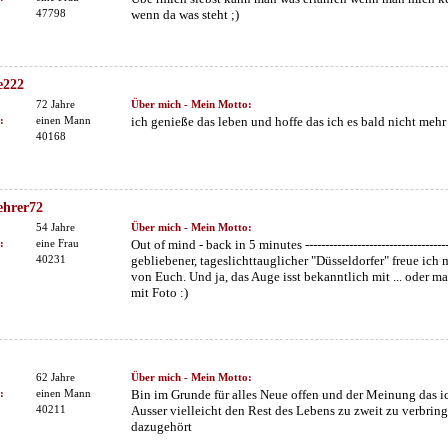
47798
wenn da was steht ;)
e222
72 Jahre
Über mich - Mein Motto:
:
einen Mann
ich genieße das leben und hoffe das ich es bald nicht meh
40168
ehrer72
54 Jahre
Über mich - Mein Motto:
:
eine Frau
Out of mind - back in 5 minutes ------------------------------------
40231
gebliebener, tageslichttauglicher "Düsseldorfer" freue ich
von Euch. Und ja, das Auge isst bekanntlich mit ... oder mac
mit Foto :)
62 Jahre
Über mich - Mein Motto:
:
einen Mann
Bin im Grunde für alles Neue offen und der Meinung das ich
40211
Ausser vielleicht den Rest des Lebens zu zweit zu verbrin
dazugehört