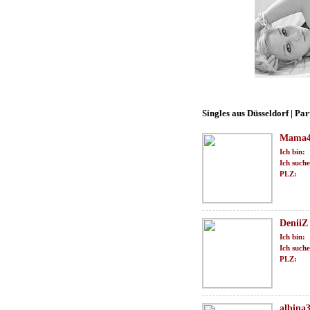
Singles aus Düsseldorf | Par
Mama4
Ich bin:
Ich suche
PLZ:
DeniiZ
Ich bin:
Ich suche
PLZ:
albina