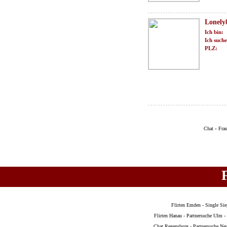
Lonely
Ich bin:
Ich suche
PLZ:
-
Chat
Fra
Flirten Emden
-
Single Sie
Flirten Hanau
-
Partnersuche Ulm
-
Chat Regensburg
-
Partnersuche Ne