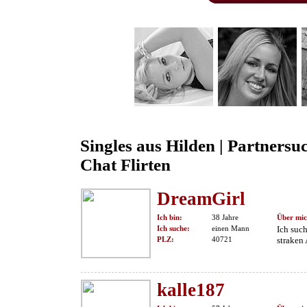
Singles aus Hilden | Partnersu
Chat Flirten
DreamGirl
Ich bin:
38 Jahre
Über mic
Ich suche:
einen Mann
Ich suc
PLZ:
40721
straken
kalle187