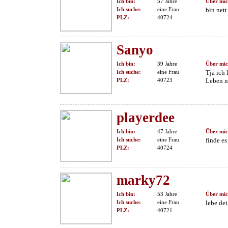
Ich bin:
57 Jahre
Über mic
Ich suche:
eine Frau
bin nett
PLZ:
40724
Sanyo
Ich bin:
39 Jahre
Über mic
Ich suche:
eine Frau
Tja ich
PLZ:
40723
Leben n
playerdee
Ich bin:
47 Jahre
Über mic
Ich suche:
eine Frau
finde es
PLZ:
40724
marky72
Ich bin:
53 Jahre
Über mic
Ich suche:
eine Frau
lebe de
PLZ:
40721