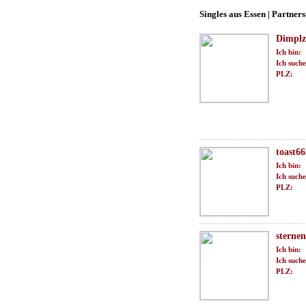
Singles aus Essen | Partners
Dimplz
Ich bin:
Ich suche
PLZ:
toast6
Ich bin:
Ich suche
PLZ:
sternen
Ich bin:
Ich suche
PLZ: