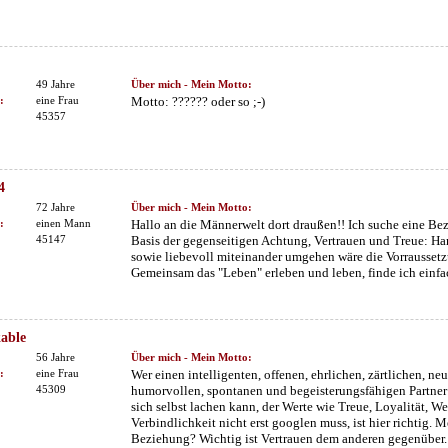
49 Jahre
Über mich - Mein Motto:
:
eine Frau
Motto: ?????? oder so ;-)
45357
4
72 Jahre
Über mich - Mein Motto:
:
einen Mann
Hallo an die Männerwelt dort draußen!! Ich suche eine Bez
45147
Basis der gegenseitigen Achtung, Vertrauen und Treue: H
sowie liebevoll miteinander umgehen wäre die Vorrausset
Gemeinsam das "Leben" erleben und leben, finde ich einfa
able
56 Jahre
Über mich - Mein Motto:
:
eine Frau
Wer einen intelligenten, offenen, ehrlichen, zärtlichen, neu
45309
humorvollen, spontanen und begeisterungsfähigen Partner 
sich selbst lachen kann, der Werte wie Treue, Loyalität, W
Verbindlichkeit nicht erst googlen muss, ist hier richtig. 
Beziehung? Wichtig ist Vertrauen dem anderen gegenüber.