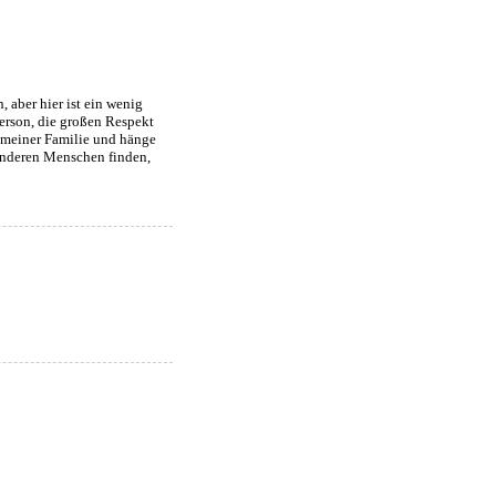
 aber hier ist ein wenig
Person, die großen Respekt
t meiner Familie und hänge
onderen Menschen finden,