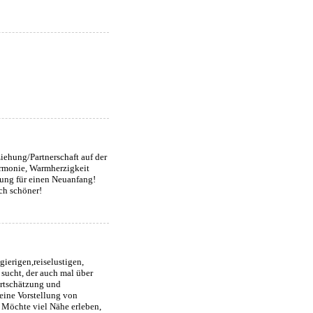
iehung/Partnerschaft auf der
armonie, Warmherzigkeit
zung für einen Neuanfang!
ch schöner!
gierigen,reiselustigen,
sucht, der auch mal über
ertschätzung und
Meine Vorstellung von
 Möchte viel Nähe erleben,