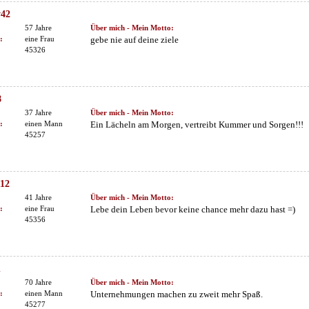
y42
57 Jahre
Über mich - Mein Motto:
:
eine Frau
gebe nie auf deine ziele
45326
8
37 Jahre
Über mich - Mein Motto:
:
einen Mann
Ein Lächeln am Morgen, vertreibt Kummer und Sorgen!!!
45257
12
41 Jahre
Über mich - Mein Motto:
:
eine Frau
Lebe dein Leben bevor keine chance mehr dazu hast =)
45356
n
70 Jahre
Über mich - Mein Motto:
:
einen Mann
Unternehmungen machen zu zweit mehr Spaß.
45277