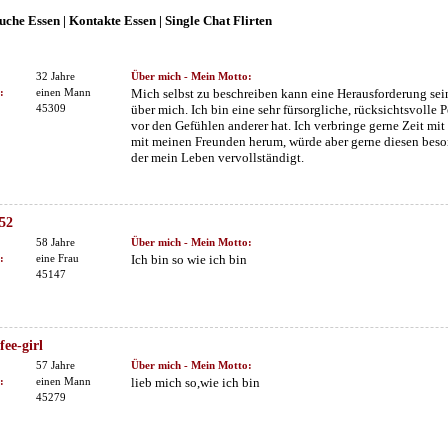
uche Essen | Kontakte Essen | Single Chat Flirten
32 Jahre
Über mich - Mein Motto:
:
einen Mann
Mich selbst zu beschreiben kann eine Herausforderung sein,
45309
über mich. Ich bin eine sehr fürsorgliche, rücksichtsvolle 
vor den Gefühlen anderer hat. Ich verbringe gerne Zeit mi
mit meinen Freunden herum, würde aber gerne diesen bes
der mein Leben vervollständigt.
652
58 Jahre
Über mich - Mein Motto:
:
eine Frau
Ich bin so wie ich bin
45147
fee-girl
57 Jahre
Über mich - Mein Motto:
:
einen Mann
lieb mich so,wie ich bin
45279